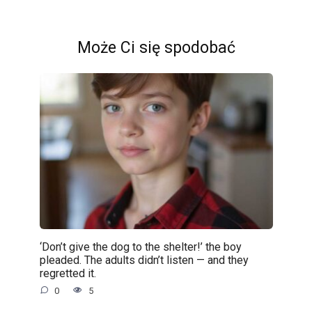
Może Ci się spodobać
‘Don’t give the dog to the shelter!’ the boy
pleaded. The adults didn’t listen — and they
regretted it.
0
5