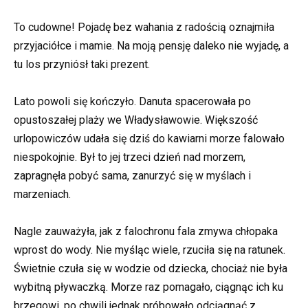
To cudowne! Pojadę bez wahania z radością oznajmiła
przyjaciółce i mamie. Na moją pensję daleko nie wyjadę, a
tu los przyniósł taki prezent.
Lato powoli się kończyło. Danuta spacerowała po
opustoszałej plaży we Władysławowie. Większość
urlopowiczów udała się dziś do kawiarni morze falowało
niespokojnie. Był to jej trzeci dzień nad morzem,
zapragnęła pobyć sama, zanurzyć się w myślach i
marzeniach.
Nagle zauważyła, jak z falochronu fala zmywa chłopaka
wprost do wody. Nie myśląc wiele, rzuciła się na ratunek.
Świetnie czuła się w wodzie od dziecka, chociaż nie była
wybitną pływaczką. Morze raz pomagało, ciągnąc ich ku
brzegowi, po chwili jednak próbowało odciągnąć z