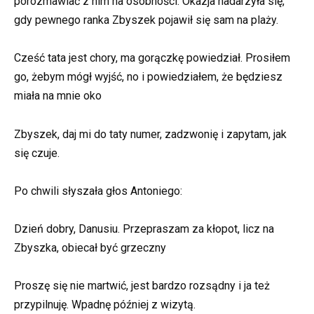
porozmawiać z nim na osobności. Okazja nadarzyła się,
gdy pewnego ranka Zbyszek pojawił się sam na plaży.
Cześć tata jest chory, ma gorączkę powiedział. Prosiłem
go, żebym mógł wyjść, no i powiedziałem, że będziesz
miała na mnie oko
Zbyszek, daj mi do taty numer, zadzwonię i zapytam, jak
się czuje.
Po chwili słyszała głos Antoniego:
Dzień dobry, Danusiu. Przepraszam za kłopot, licz na
Zbyszka, obiecał być grzeczny
Proszę się nie martwić, jest bardzo rozsądny i ja też
przypilnuję. Wpadnę później z wizytą.