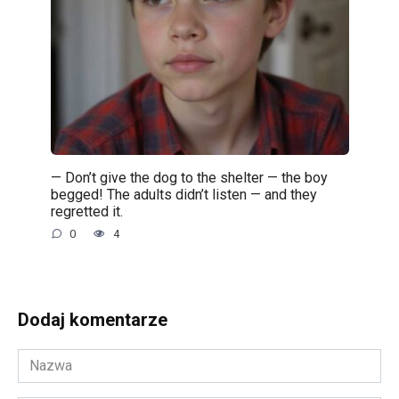
— Don’t give the dog to the shelter — the boy
begged! The adults didn’t listen — and they
regretted it.
0
4
Dodaj komentarze
Nazwa
*