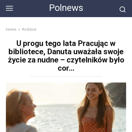
Skip
Polnews
to
content
Home
»
Rodzice
U progu tego lata Pracując w
bibliotece, Danuta uważała swoje
życie za nudne – czytelników było
cor…