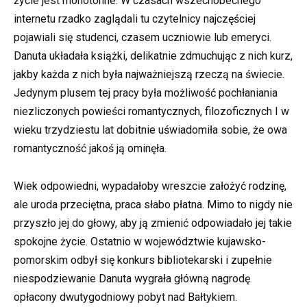
życie jest monotonne. W czasach wszechobecnego
internetu rzadko zaglądali tu czytelnicy najczęściej
pojawiali się studenci, czasem uczniowie lub emeryci.
Danuta układała książki, delikatnie zdmuchując z nich kurz,
jakby każda z nich była najważniejszą rzeczą na świecie.
Jedynym plusem tej pracy była możliwość pochłaniania
niezliczonych powieści romantycznych, filozoficznych I w
wieku trzydziestu lat dobitnie uświadomiła sobie, że owa
romantyczność jakoś ją ominęła.
Wiek odpowiedni, wypadałoby wreszcie założyć rodzinę,
ale uroda przeciętna, praca słabo płatna. Mimo to nigdy nie
przyszło jej do głowy, aby ją zmienić odpowiadało jej takie
spokojne życie. Ostatnio w województwie kujawsko-
pomorskim odbył się konkurs bibliotekarski i zupełnie
niespodziewanie Danuta wygrała główną nagrodę
opłacony dwutygodniowy pobyt nad Bałtykiem.