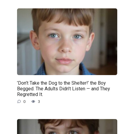
’Don’t Take the Dog to the Shelter!’ the Boy
Begged. The Adults Didn’t Listen — and They
Regretted It.
0
3