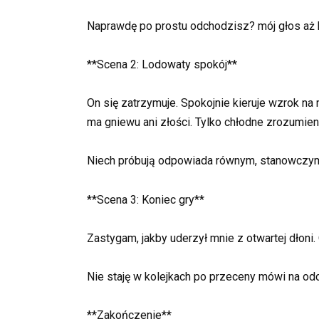
Naprawdę po prostu odchodzisz? mój głos aż k
**Scena 2: Lodowaty spokój**
On się zatrzymuje. Spokojnie kieruje wzrok na
ma gniewu ani złości. Tylko chłodne zrozumien
Niech próbują odpowiada równym, stanowczym 
**Scena 3: Koniec gry**
Zastygam, jakby uderzył mnie z otwartej dłoni
Nie staję w kolejkach po przeceny mówi na od
**Zakończenie**