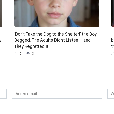
’Don’t Take the Dog to the Shelter!’ the Boy
—
y
Begged. The Adults Didn’t Listen — and
b
They Regretted It.
t
0
3
Adres
Wit
email
int
*