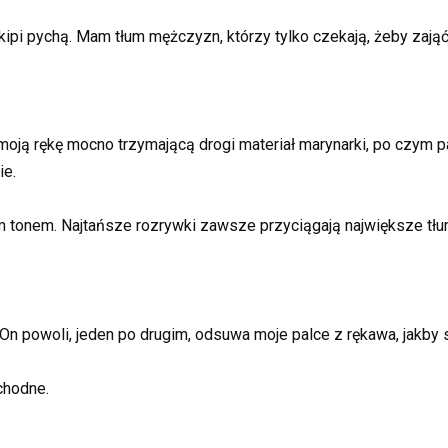
ipi pychą. Mam tłum mężczyzn, którzy tylko czekają, żeby zająć
 moją rękę mocno trzymającą drogi materiał marynarki, po czym p
ie.
tonem. Najtańsze rozrywki zawsze przyciągają największe tłu
. On powoli, jeden po drugim, odsuwa moje palce z rękawa, jakby
chodne.