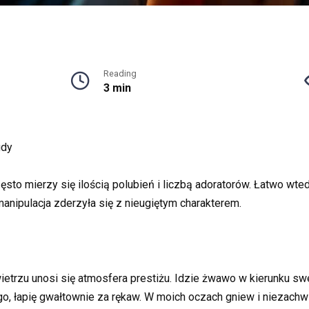
Reading
3 min
gdy
ęsto mierzy się ilością polubień i liczbą adoratorów. Łatwo w
manipulacja zderzyła się z nieugiętym charakterem.
etrzu unosi się atmosfera prestiżu. Idzie żwawo w kierunku swe
, łapię gwałtownie za rękaw. W moich oczach gniew i niezachwi