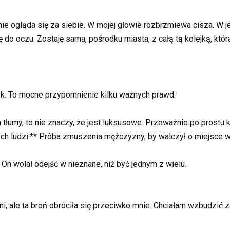
nie ogląda się za siebie. W mojej głowie rozbrzmiewa cisza. W j
ę do oczu. Zostaję sama, pośrodku miasta, z całą tą kolejką, któr
azek. To mocne przypomnienie kilku ważnych prawd:
a tłumy, to nie znaczy, że jest luksusowe. Przeważnie po prostu
lnych ludzi.** Próba zmuszenia mężczyzny, by walczył o miejsce w
 On wolał odejść w nieznane, niż być jednym z wielu.
i, ale ta broń obróciła się przeciwko mnie. Chciałam wzbudzić 