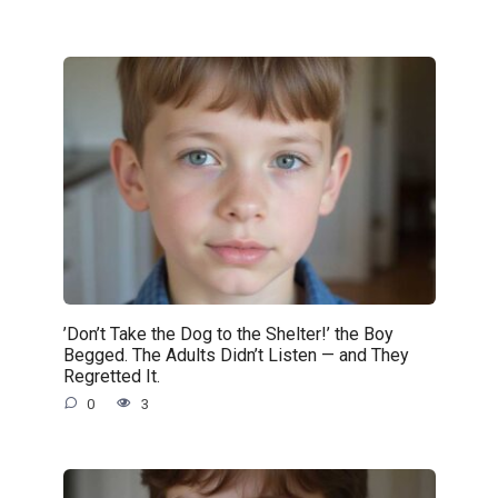
’Don’t Take the Dog to the Shelter!’ the Boy
Begged. The Adults Didn’t Listen — and They
Regretted It.
0
3