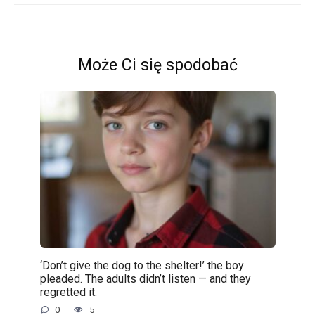
Może Ci się spodobać
‘Don’t give the dog to the shelter!’ the boy
pleaded. The adults didn’t listen — and they
regretted it.
0
5