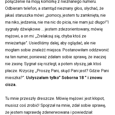
połączenie na moją komórkę z nieznanego numeru.
Odbieram telefon, a stamtąd nieznany głos, słychać, że
jakaś staruszka mówi: „pomocy, jestem tu zamknięta, nie
ma niko, jedzenia, nie ma nic do picia, nie mam już długo!”I
sygnały dźwiękowe … jestem zdezorientowany, mówię
mężowi, a on mi: „Zrelaksuj się, chyba ktoś ze
mnieżartuje”. Usiedliśmy dalej, aby oglądać, ale nie
mogłam sobie znaleźć miejsca. Postanowiłam oddzwonić
na ten numer, ponieważ zdałam sobie sprawę, że inaczej
nie zasnę. Sygnał się rozległ, a potem słyszę, jak ktoś
płacze. Krzyczę: „Proszę Pani, skąd Pani jest? Gdzie Pani
mieszka?”.
Usłyszałam tylko” Soborna 18 ” i znowu
cisza.
Tu mnie przeszły dreszcze. Mówię mężowi: jest kłopot,
musisz coś zrobić! Spojrzał na mnie, zdał sobie sprawę,
że jestem naprawdę zdenerwowana i powiedział: