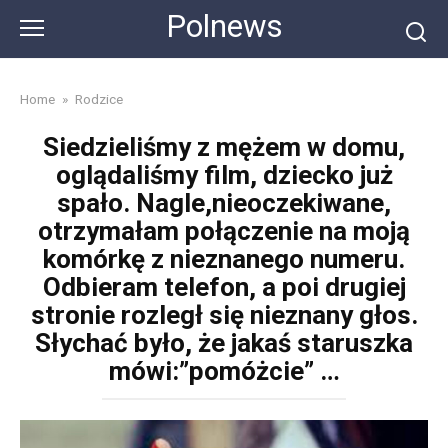
Skip
Polnews
to
content
Home
»
Rodzice
Siedzieliśmy z mężem w domu,
oglądaliśmy film, dziecko już
spało. Nagle,nieoczekiwane,
otrzymałam połączenie na moją
komórkę z nieznanego numeru.
Odbieram telefon, a poi drugiej
stronie rozległ się nieznany głos.
Słychać było, że jakaś staruszka
mówi:”pomóżcie” …