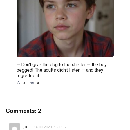
— Don’t give the dog to the shelter — the boy
begged! The adults didn’t listen — and they
regretted it.
0
4
Comments: 2
ja
16.08.2023 in 21:35