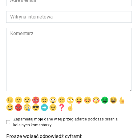
email
*
Witryna
internetowa
Komentarz
Zapamiętaj moje dane w tej przeglądarce podczas pisania
kolejnych komentarzy.
Proszę wpisać odpowiedź cyframi: