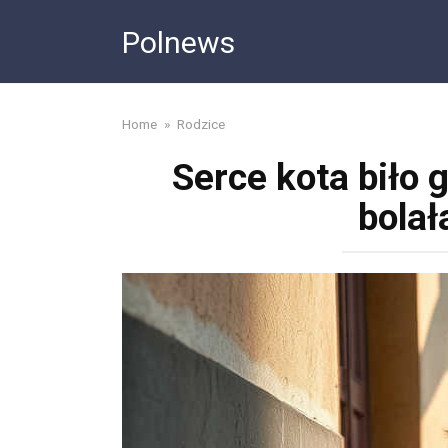
Skip
Polnews
to
content
Home
»
Rodzice
Serce kota biło g
bolał