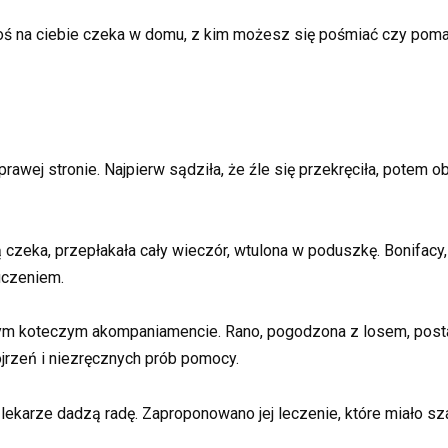
toś na ciebie czeka w domu, z kim możesz się pośmiać czy poma
wej stronie. Najpierw sądziła, że źle się przekręciła, potem obwi
ą czeka, przepłakała cały wieczór, wtulona w poduszkę. Bonifacy, 
uczeniem.
tym koteczym akompaniamencie. Rano, pogodzona z losem, posta
jrzeń i niezręcznych prób pomocy.
e lekarze dadzą radę. Zaproponowano jej leczenie, które miało s