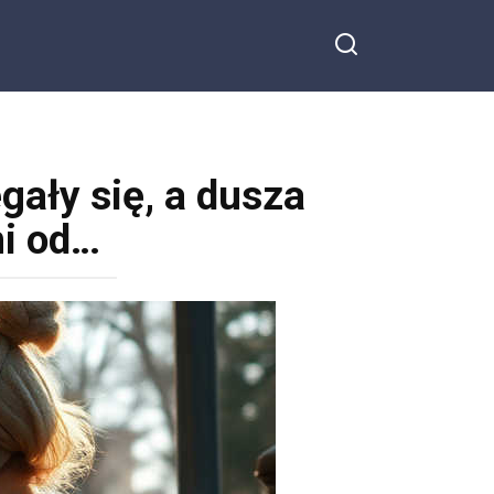
egały się, a dusza
ni od…