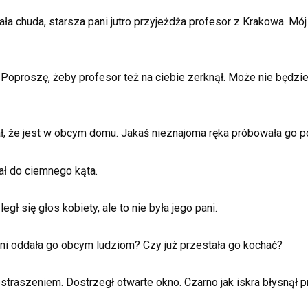
a chuda, starsza pani jutro przyjeżdża profesor z Krakowa. Mój
. Poproszę, żeby profesor też na ciebie zerknął. Może nie będzie
ł, że jest w obcym domu. Jakaś nieznajoma ręka próbowała go 
iał do ciemnego kąta.
gł się głos kobiety, ale to nie była jego pani.
pani oddała go obcym ludziom? Czy już przestała go kochać?
traszeniem. Dostrzegł otwarte okno. Czarno jak iskra błysnął p