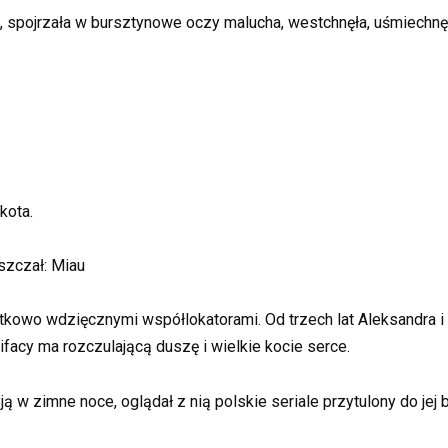
, spojrzała w bursztynowe oczy malucha, westchnęła, uśmiechnęł
kota.
szczał: Miau
tkowo wdzięcznymi współlokatorami. Od trzech lat Aleksandra i B
ifacy ma rozczulającą duszę i wielkie kocie serce.
 ją w zimne noce, oglądał z nią polskie seriale przytulony do je