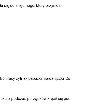
a się do znajomego, który przyniósł
onifacy żyli jak papużki nierozłączki. Co
j boku, a podczas porządków kręcił się pod