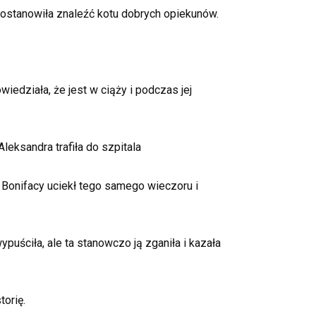
postanowiła znaleźć kotu dobrych opiekunów.
edziała, że jest w ciąży i podczas jej
leksandra trafiła do szpitala
e Bonifacy uciekł tego samego wieczoru i
puściła, ale ta stanowczo ją zganiła i kazała
torię.