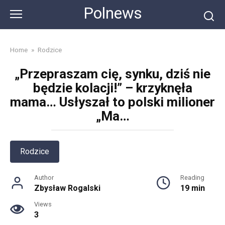
Skip
Polnews
to
content
Home
»
Rodzice
„Przepraszam cię, synku, dziś nie
będzie kolacji!” – krzyknęła
mama… Usłyszał to polski milioner
„Ma…
Rodzice
Author
Reading
Zbysław Rogalski
19 min
Views
3