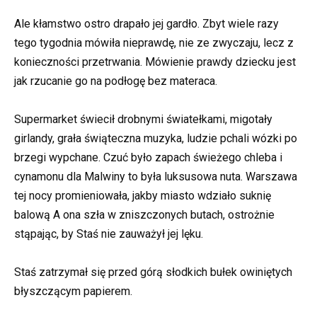
Ale kłamstwo ostro drapało jej gardło. Zbyt wiele razy
tego tygodnia mówiła nieprawdę, nie ze zwyczaju, lecz z
konieczności przetrwania. Mówienie prawdy dziecku jest
jak rzucanie go na podłogę bez materaca.
Supermarket świecił drobnymi światełkami, migotały
girlandy, grała świąteczna muzyka, ludzie pchali wózki po
brzegi wypchane. Czuć było zapach świeżego chleba i
cynamonu dla Malwiny to była luksusowa nuta. Warszawa
tej nocy promieniowała, jakby miasto wdziało suknię
balową A ona szła w zniszczonych butach, ostrożnie
stąpając, by Staś nie zauważył jej lęku.
Staś zatrzymał się przed górą słodkich bułek owiniętych
błyszczącym papierem.