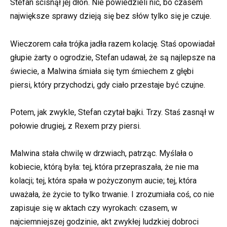
Stefan ścisnął jej dłoń. Nie powiedzieli nic, bo czasem
największe sprawy dzieją się bez słów tylko się je czuje.
Wieczorem cała trójka jadła razem kolację. Staś opowiadał
głupie żarty o ogrodzie, Stefan udawał, że są najlepsze na
świecie, a Malwina śmiała się tym śmiechem z głębi
piersi, który przychodzi, gdy ciało przestaje być czujne.
Potem, jak zwykle, Stefan czytał bajki. Trzy. Staś zasnął w
połowie drugiej, z Rexem przy piersi.
Malwina stała chwilę w drzwiach, patrząc. Myślała o
kobiecie, którą była: tej, która przepraszała, że nie ma
kolacji; tej, która spała w pożyczonym aucie; tej, która
uważała, że życie to tylko trwanie. I zrozumiała coś, co nie
zapisuje się w aktach czy wyrokach: czasem, w
najciemniejszej godzinie, akt zwykłej ludzkiej dobroci