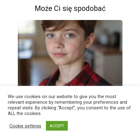
Może Ci się spodobać
We use cookies on our website to give you the most
‘Don’t give the dog to the shelter!’ the boy
relevant experience by remembering your preferences and
pleaded. The adults didn’t listen — and they
repeat visits. By clicking “Accept”, you consent to the use of
regretted it.
ALL the cookies.
0
5
Cookie settings
ACCEPT