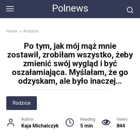
Skip
Polnews
to
content
Home
»
Rodzice
Po tym, jak mój mąż mnie
zostawił, zrobiłam wszystko, żeby
zmienić swój wygląd i być
oszałamiająca. Myślałam, że go
odzyskam, ale było inaczej…
Rodzice
Author
Reading
Views
Kaja Michalczyk
5 min
844