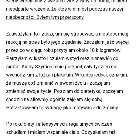
Kiedy wróciliśmy z wakacji i weszliśmy do domu, miałem
nieodparte wrażenie, że ktoś w nim był podczas naszej
nieobecności. Byłem tym przerażony
Zauważyłam to i zaczęłam się stresować, a niestety, moją
reakcją na stres było jego zajadanie. Zaczęłam jeść więcej,
przez co w ciągu roku przytyłam około 10 kilogramów.
Patrzyłam w lustro i czułam wstyd oraz nienawiść do
siebie. Kiedy Szymon mnie porzucił, cały tydzień nie
wychodziłam z łóżka i płakałam. W końcu jednak uznałam,
że muszę coś zmienić w swoim życiu i zaczęłam
zmieniać swoje życie. Poszłam do dietetyka, zaczęłam
chodzić na siłownię, ogólnie zajęłam się sobą.
Potraktowałam tę sytuację jako motywację do zmiany.
Po roku diety i intensywnych, regularnych ćwiczeń
schudłam i miałam wspaniałe ciało. Odzyskałam też