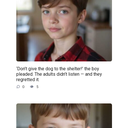
‘Don’t give the dog to the shelter!’ the boy
pleaded. The adults didn’t listen — and they
regretted it.
0
5