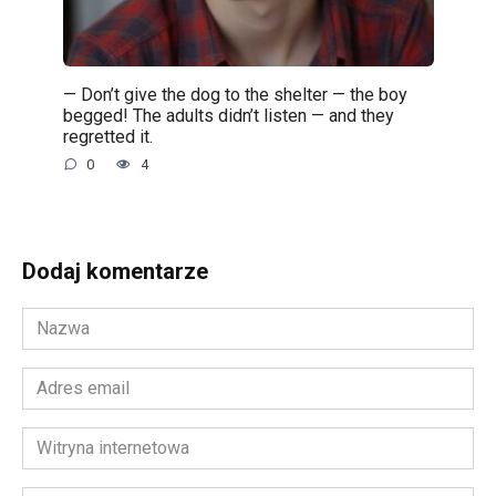
— Don’t give the dog to the shelter — the boy
begged! The adults didn’t listen — and they
regretted it.
0
4
Dodaj komentarze
Nazwa
*
Adres
email
*
Witryna
internetowa