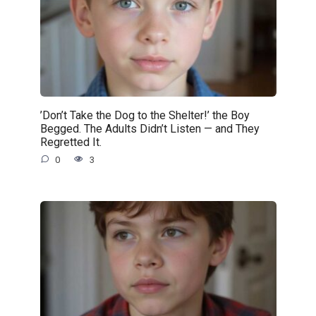
’Don’t Take the Dog to the Shelter!’ the Boy
Begged. The Adults Didn’t Listen — and They
Regretted It.
0
3