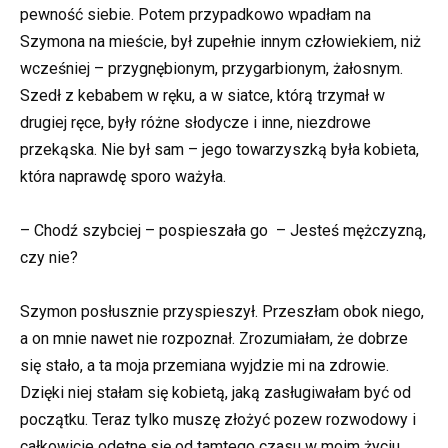
pewność siebie. Potem przypadkowo wpadłam na
Szymona na mieście, był zupełnie innym człowiekiem, niż
wcześniej – przygnębionym, przygarbionym, żałosnym.
Szedł z kebabem w ręku, a w siatce, którą trzymał w
drugiej ręce, były różne słodycze i inne, niezdrowe
przekąska. Nie był sam – jego towarzyszką była kobieta,
która naprawdę sporo ważyła.
– Chodź szybciej – pospieszała go – Jesteś mężczyzną,
czy nie?
Szymon posłusznie przyspieszył. Przeszłam obok niego,
a on mnie nawet nie rozpoznał. Zrozumiałam, że dobrze
się stało, a ta moja przemiana wyjdzie mi na zdrowie.
Dzięki niej stałam się kobietą, jaką zasługiwałam być od
początku. Teraz tylko muszę złożyć pozew rozwodowy i
całkowicie odetnę się od tamtego czasu w moim życiu.