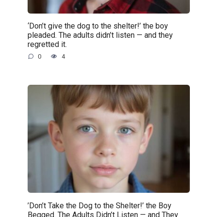
‘Don’t give the dog to the shelter!’ the boy
pleaded. The adults didn’t listen — and they
regretted it.
0
4
’Don’t Take the Dog to the Shelter!’ the Boy
Begged. The Adults Didn’t Listen — and They