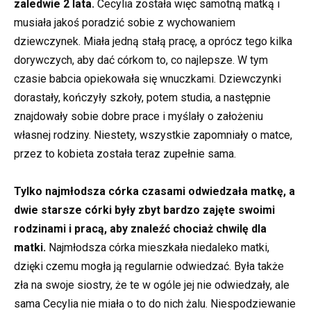
zaledwie 2 lata.
Cecylia została więc samotną matką i
musiała jakoś poradzić sobie z wychowaniem
dziewczynek. Miała jedną stałą pracę, a oprócz tego kilka
dorywczych, aby dać córkom to, co najlepsze. W tym
czasie babcia opiekowała się wnuczkami. Dziewczynki
dorastały, kończyły szkoły, potem studia, a następnie
znajdowały sobie dobre prace i myślały o założeniu
własnej rodziny. Niestety, wszystkie zapomniały o matce,
przez to kobieta została teraz zupełnie sama.
Tylko najmłodsza córka czasami odwiedzała matkę, a
dwie starsze córki były zbyt bardzo zajęte swoimi
rodzinami i pracą, aby znaleźć chociaż chwilę dla
matki.
Najmłodsza córka mieszkała niedaleko matki,
dzięki czemu mogła ją regularnie odwiedzać. Była także
zła na swoje siostry, że te w ogóle jej nie odwiedzały, ale
sama Cecylia nie miała o to do nich żalu. Niespodziewanie