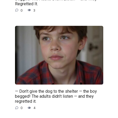
Regretted It.
0
3
— Don’t give the dog to the shelter — the boy
begged! The adults didn’t listen — and they
regretted it.
0
4