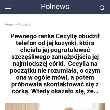
Skip
Polnews
to
content
Home
»
Rodzice
Pewnego ranka Cecylię obudził
telefon od jej kuzynki, która
chciała jej pogratulować
szczęśliwego zamążpójścia jej
najmłodszej córki. Cecylia na
początku nie rozumiała, o czym
ona w ogóle mówi, a potem
próbowała skontaktować się z
córką. Wtedy okazało się, że…