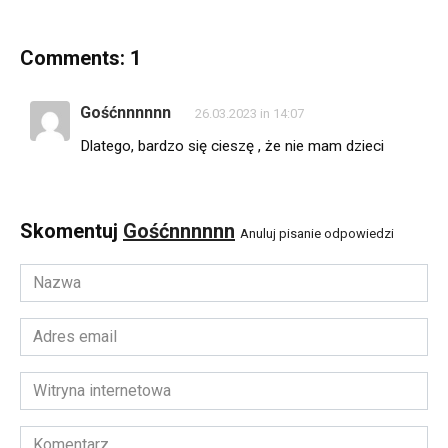
Comments: 1
Gośćnnnnnn
26.03.2023 in 14:07
Dlatego, bardzo się cieszę , że nie mam dzieci
Skomentuj
Gośćnnnnnn
Anuluj pisanie odpowiedzi
Nazwa
*
Adres
email
*
Witryna
internetowa
Komentarz