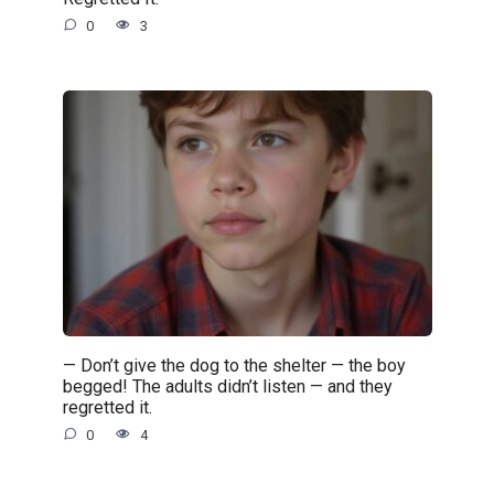
0
3
— Don’t give the dog to the shelter — the boy
begged! The adults didn’t listen — and they
regretted it.
0
4