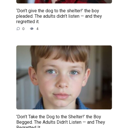
‘Don’t give the dog to the shelter!’ the boy
pleaded. The adults didn’t listen — and they
regretted it.
0
4
’Don’t Take the Dog to the Shelter!’ the Boy
Begged. The Adults Didn’t Listen — and They
Regretted It.