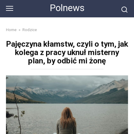
Skip
Polnews
to
content
Home
»
Rodzice
Pajęczyna kłamstw, czyli o tym, jak
kolega z pracy uknuł misterny
plan, by odbić mi żonę