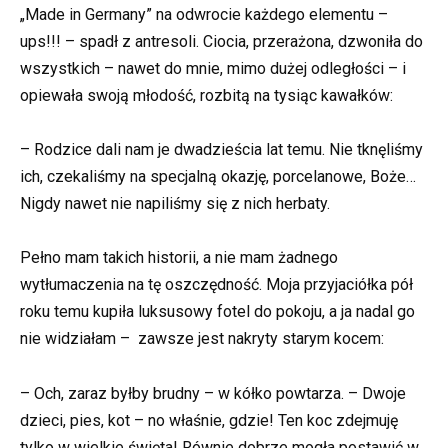
„Made in Germany” na odwrocie każdego elementu –
ups!!! – spadł z antresoli. Ciocia, przerażona, dzwoniła do
wszystkich – nawet do mnie, mimo dużej odległości – i
opiewała swoją młodość, rozbitą na tysiąc kawałków:
– Rodzice dali nam je dwadzieścia lat temu. Nie tknęliśmy
ich, czekaliśmy na specjalną okazję, porcelanowe, Boże…
Nigdy nawet nie napiliśmy się z nich herbaty.
Pełno mam takich historii, a nie mam żadnego
wytłumaczenia na tę oszczędność. Moja przyjaciółka pół
roku temu kupiła luksusowy fotel do pokoju, a ja nadal go
nie widziałam – zawsze jest nakryty starym kocem:
– Och, zaraz byłby brudny – w kółko powtarza. – Dwoje
dzieci, pies, kot – no właśnie, gdzie! Ten koc zdejmuję
tylko w wielkie święta! Równie dobrze mogła postawić w