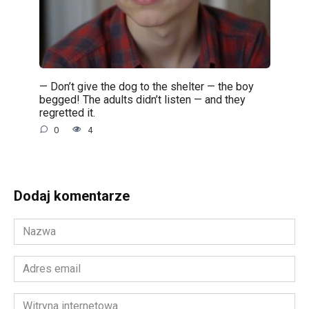
— Don’t give the dog to the shelter — the boy
begged! The adults didn’t listen — and they
regretted it.
0
4
Dodaj komentarze
Nazwa
*
Adres
email
*
Witryna