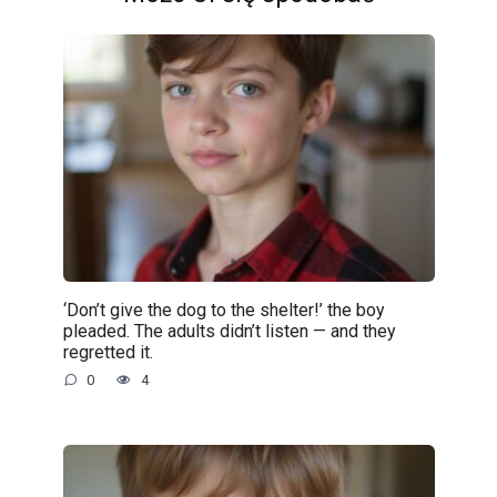
‘Don’t give the dog to the shelter!’ the boy
pleaded. The adults didn’t listen — and they
regretted it.
0
4