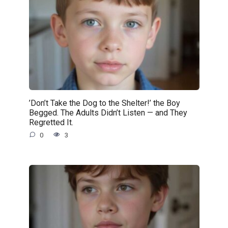
’Don’t Take the Dog to the Shelter!’ the Boy
Begged. The Adults Didn’t Listen — and They
Regretted It.
0
3