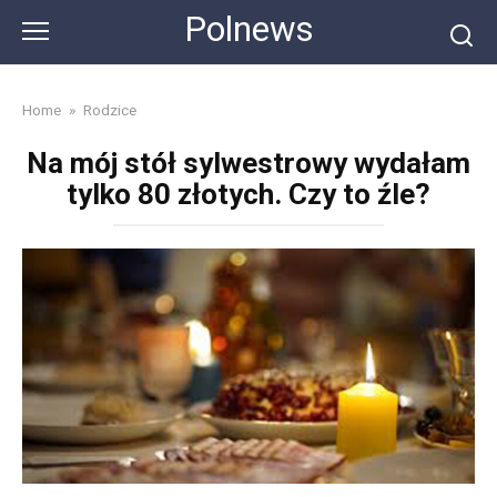
Skip
Polnews
to
content
Home
»
Rodzice
Na mój stół sylwestrowy wydałam
tylko 80 złotych. Czy to źle?