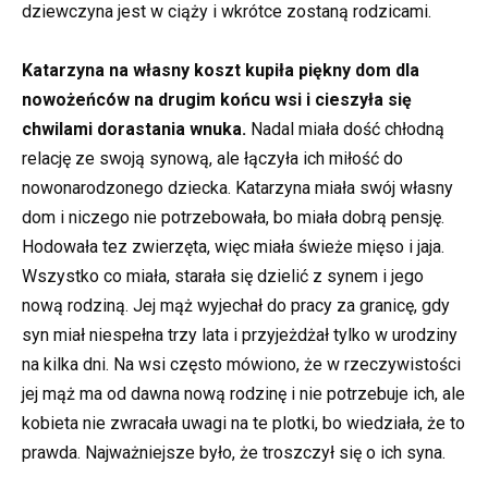
dziewczyna jest w ciąży i wkrótce zostaną rodzicami.
Katarzyna na własny koszt kupiła piękny dom dla
nowożeńców na drugim końcu wsi i cieszyła się
chwilami dorastania wnuka.
Nadal miała dość chłodną
relację ze swoją synową, ale łączyła ich miłość do
nowonarodzonego dziecka. Katarzyna miała swój własny
dom i niczego nie potrzebowała, bo miała dobrą pensję.
Hodowała tez zwierzęta, więc miała świeże mięso i jaja.
Wszystko co miała, starała się dzielić z synem i jego
nową rodziną. Jej mąż wyjechał do pracy za granicę, gdy
syn miał niespełna trzy lata i przyjeżdżał tylko w urodziny
na kilka dni. Na wsi często mówiono, że w rzeczywistości
jej mąż ma od dawna nową rodzinę i nie potrzebuje ich, ale
kobieta nie zwracała uwagi na te plotki, bo wiedziała, że ​​to
prawda. Najważniejsze było, że troszczył się o ich syna.