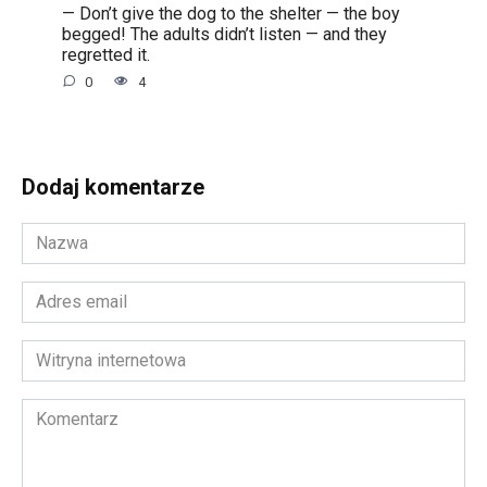
— Don’t give the dog to the shelter — the boy
begged! The adults didn’t listen — and they
regretted it.
0
4
Dodaj komentarze
Nazwa
*
Adres
email
*
Witryna
internetowa
Komentarz