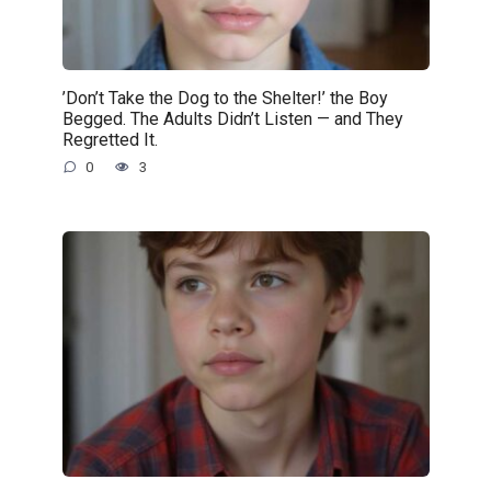
’Don’t Take the Dog to the Shelter!’ the Boy
Begged. The Adults Didn’t Listen — and They
Regretted It.
0
3