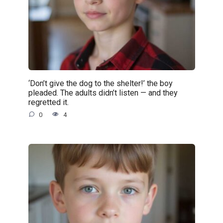
‘Don’t give the dog to the shelter!’ the boy
pleaded. The adults didn’t listen — and they
regretted it.
0
4