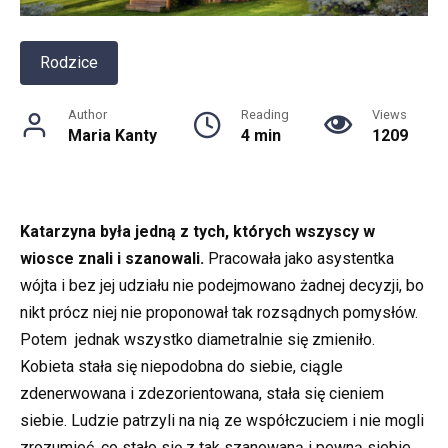
Rodzice
Author
Reading
Views
Maria Kanty
4 min
1209
Katarzyna była jedną z tych, których wszyscy w
wiosce znali i szanowali.
Pracowała jako asystentka
wójta i bez jej udziału nie podejmowano żadnej decyzji, bo
nikt prócz niej nie proponował tak rozsądnych pomysłów.
Potem jednak wszystko diametralnie się zmieniło.
Kobieta stała się niepodobna do siebie, ciągle
zdenerwowana i zdezorientowana, stała się cieniem
siebie. Ludzie patrzyli na nią ze współczuciem i nie mogli
zrozumieć, co stało się z tak szanowaną i pewną siebie