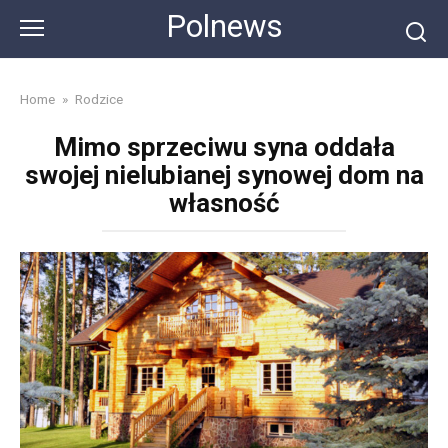
Skip
Polnews
to
content
Home
»
Rodzice
Mimo sprzeciwu syna oddała
swojej nielubianej synowej dom na
własność