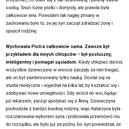
osobą. Snuli różne plotki i domysły, ale prawda była
całkowicie inna. Powodem tak nagłej zmiany w
zachowaniu było to, że jej syn zaczął zdradzać żonę i
opuścił rodzinę.
Wychowała Piotra całkowicie sama. Zawsze był
przykładem dla innych chłopców – był posłuszny,
inteligentny i pomagał sąsiadom.
Kiedy chłopiec dorósł,
wszystkie dziewczyny w wiosce zaczęły za nim biegać,
ale on był zainteresowany tylko nauką. Dostał się na
studia medyczne i wyjechał na kilka lat, by kształcić się i
zdobywać nowe umiejętności. Gdy wrócił do wsi, będąc
już lekarzem, zaczął spotykać się z Anną. Dziewczyna
pochodziła z bardzo biednej rodziny, więc Katarzyna była
rozczarowana wyborem syna i próbowała przemówić mu
do rozsądku, ale było już za późno, bo syn powiedział, że