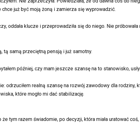
zyłem. Nie zaprzeczyła. Powiedziała, że od dawna coś do niego
nie chce już być moją żoną i zamierza się wyprowadzić.
y, oddała klucze i przeprowadziła się do niego. Nie próbowała n
tą samą przeciętną pensją i już samotny.
zapytałem później, czy mam jeszcze szansę na to stanowisko, usł
e: odrzuciłem realną szansę na rozwój zawodowy dla rodziny, któr
wiska, które mogło mi dać stabilizację.
e tym razem świadomie, po decyzji, która miała uratować coś, 