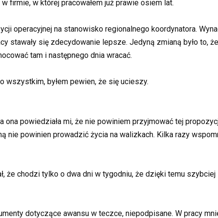
 firmie, w której pracowałem już prawie osiem lat.
zycji operacyjnej na stanowisko regionalnego koordynatora. Wy
racy stawały się zdecydowanie lepsze. Jedyną zmianą było to, 
 nocować tam i następnego dnia wracać.
o wszystkim, byłem pewien, że się ucieszy.
 ona powiedziała mi, że nie powiniem przyjmować tej propozycji
ą nie powinien prowadzić życia na walizkach. Kilka razy wspomn
ł, że chodzi tylko o dwa dni w tygodniu, że dzięki temu szybcie
kumenty dotyczące awansu w teczce, niepodpisane. W pracy mnie