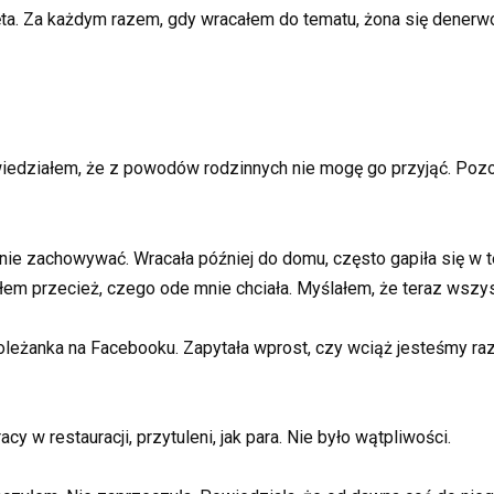
ięta. Za każdym razem, gdy wracałem do tematu, żona się denerw
edziałem, że z powodów rodzinnych nie mogę go przyjąć. Poz
ie zachowywać. Wracała później do domu, często gapiła się w te
łem przecież, czego ode mnie chciała. Myślałem, że teraz wszys
oleżanka na Facebooku. Zapytała wprost, czy wciąż jesteśmy raz
y w restauracji, przytuleni, jak para. Nie było wątpliwości.