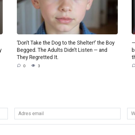
’Don’t Take the Dog to the Shelter!’ the Boy
—
y
Begged. The Adults Didn’t Listen — and
b
They Regretted It.
t
0
3
Adres
Wit
email
int
*