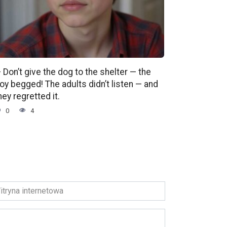
 Don’t give the dog to the shelter — the
oy begged! The adults didn’t listen — and
hey regretted it.
0
4
ryna
ernetowa