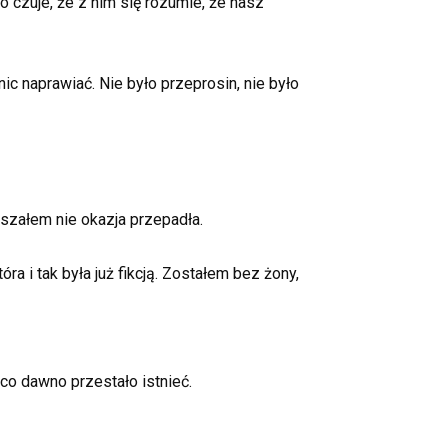
 czuje, że z nim się rozumie, że nasz
ic naprawiać. Nie było przeprosin, nie było
yszałem nie okazja przepadła.
a i tak była już fikcją. Zostałem bez żony,
co dawno przestało istnieć.