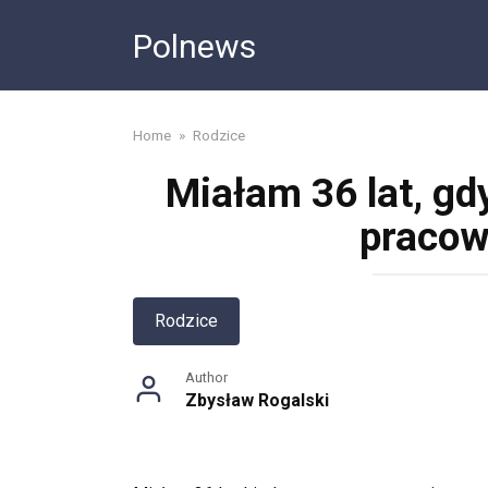
Skip
Polnews
to
content
Home
»
Rodzice
Miałam 36 lat, gd
pracow
Rodzice
Author
Zbysław Rogalski