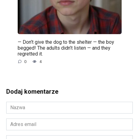
— Don’t give the dog to the shelter — the boy
begged! The adults didn’t listen — and they
regretted it.
0
4
Dodaj komentarze
Nazwa
*
Adres
email
*
Witryna