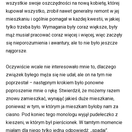
wszystkie swoje oszczędności na nową kobietę, której
kupował wszystko, zrobił nawet generalny remont w jej
mieszkaniu i ogólnie pomagał w każdej kwestii, w jakiej
tylko trzeba było. Wymagania były coraz większe, były
mąż musiał pracować coraz więcej i więcej, więc zaczęły
się nieporozumienia i awantury, ale to nie było jeszcze
najgorsze.
Oczywiście wcale nie interesowało mnie to, dlaczego
związek byłego męża się nie udał, ale on na tym nie
poprzestał – następnym krokiem było ponowne
poproszenie mnie o rękę. Stwierdził, że możemy razem
znowu zamieszkać, wynająć jakieś duże mieszkanie,
ponieważ w tym, w którym ja mieszkam byłoby nam za
ciasno. Pod koniec tego monologu wyjął pudełeczko z
kieszeni, w którym był pierścionek. W tamtym momencie
miałam dla niego tylko jedną odpowiedź: „spadaj”.