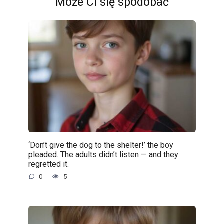
Może Ci się spodobać
‘Don’t give the dog to the shelter!’ the boy
pleaded. The adults didn’t listen — and they
regretted it.
0
5