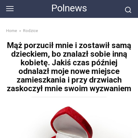
Skip
Polnews
to
content
Home
»
Rodzice
Mąż porzucił mnie i zostawił samą
dzieckiem, bo znalazł sobie inną
kobietę. Jakiś czas później
odnalazł moje nowe miejsce
zamieszkania i przy drzwiach
zaskoczył mnie swoim wyzwaniem