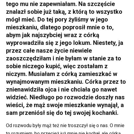
tego mu nie zapewniałam. Na szczęście
znalazł sobie już taką, z którą to wszystko
mógł mieć. Do tej pory żyliśmy w jego
mieszkaniu, dlatego poprosił mnie o to,
abym jak najszybciej wraz z córką
wyprowadziła się z jego lokum. Niestety, ja
przez całe nasze życie niewiele
zaoszczędziłam i nie byłam w stanie za to
sobie niczego kupić, więc zostałam z
niczym. Musiałam z córką zamieszkać w
wynajmowanym mieszkaniu. Córka przez to
znienawidziła ojca i nie chciała go nawet
widzieć. Niedługo po rozwodzie doszły nas
wieści, że mąż swoje mieszkanie wynajął, a
sam przeniósł się do tej swojej kochanki.
Od rozwodu były mąż też nie troszczył się o nas. O mnie
to rozumiem, bo przecież już mnie nie kochał, ale córką