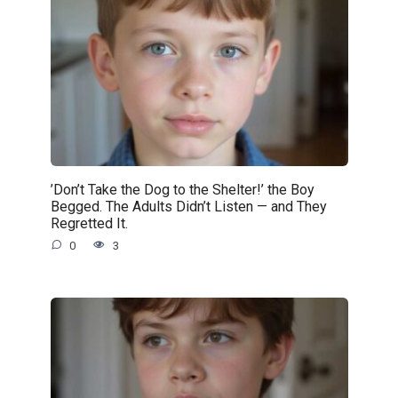
’Don’t Take the Dog to the Shelter!’ the Boy
Begged. The Adults Didn’t Listen — and They
Regretted It.
0
3