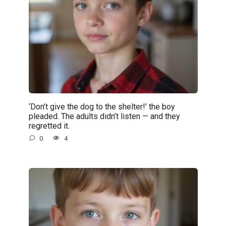
‘Don’t give the dog to the shelter!’ the boy
pleaded. The adults didn’t listen — and they
regretted it.
0
4