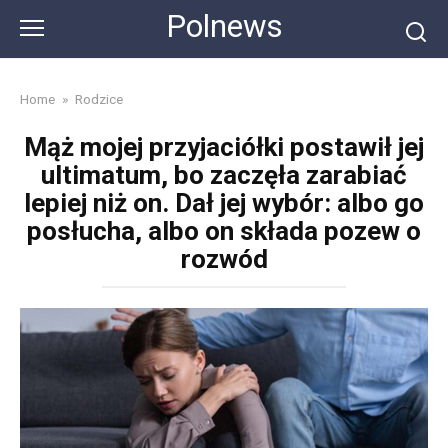
Skip
Polnews
to
content
Home
»
Rodzice
Mąż mojej przyjaciółki postawił jej
ultimatum, bo zaczęła zarabiać
lepiej niż on. Dał jej wybór: albo go
posłucha, albo on składa pozew o
rozwód