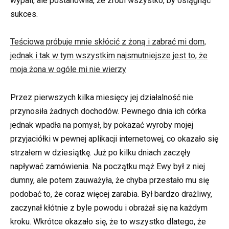
wypali, ale postanowiła, że zrobi wszystko, by osiągnąć
sukces.
Teściowa próbuje mnie skłócić z żoną i zabrać mi dom,
jednak i tak w tym wszystkim najsmutniejsze jest to, że
moja żona w ogóle mi nie wierzy
Przez pierwszych kilka miesięcy jej działalność nie
przynosiła żadnych dochodów. Pewnego dnia ich córka
jednak wpadła na pomysł, by pokazać wyroby mojej
przyjaciółki w pewnej aplikacji internetowej, co okazało się
strzałem w dziesiątkę. Już po kilku dniach zaczęły
napływać zamówienia. Na początku mąż Ewy był z niej
dumny, ale potem zauważyła, że chyba przestało mu się
podobać to, że coraz więcej zarabia. Był bardzo drażliwy,
zaczynał kłótnie z byle powodu i obrażał się na każdym
kroku. Wkrótce okazało się, że to wszystko dlatego, że