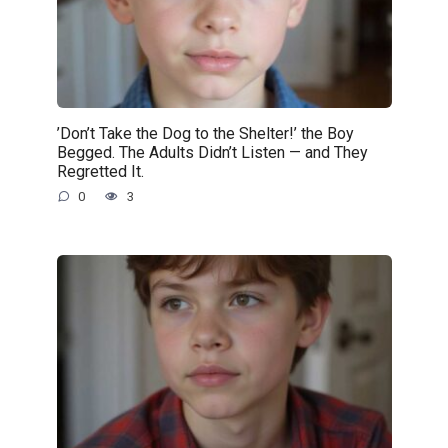
’Don’t Take the Dog to the Shelter!’ the Boy
Begged. The Adults Didn’t Listen — and They
Regretted It.
0
3