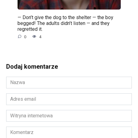
— Don’t give the dog to the shelter — the boy
begged! The adults didn’t listen — and they
regretted it.
0
4
Dodaj komentarze
Nazwa
*
Adres
email
*
Witryna
internetowa
Komentarz