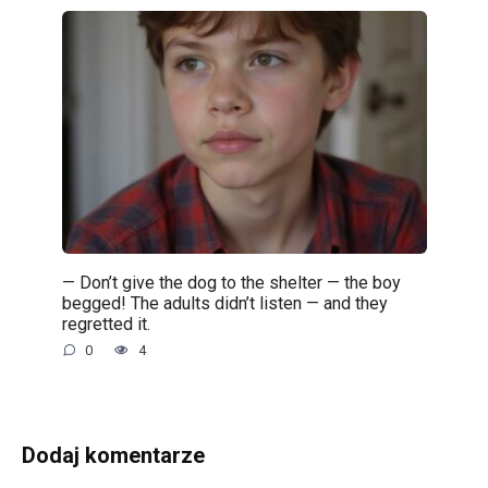
— Don’t give the dog to the shelter — the boy
begged! The adults didn’t listen — and they
regretted it.
0
4
Dodaj komentarze