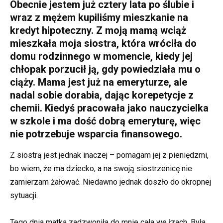
Obecnie jestem już cztery lata po ślubie i
wraz z mężem kupiliśmy mieszkanie na
kredyt hipoteczny. Z moją mamą wciąż
mieszkała moja siostra, która wróciła do
domu rodzinnego w momencie, kiedy jej
chłopak porzucił ją, gdy powiedziała mu o
ciąży. Mama jest już na emeryturze, ale
nadal sobie dorabia, dając korepetycje z
chemii. Kiedyś pracowała jako nauczycielka
w szkole i ma dość dobrą emeryturę, więc
nie potrzebuje wsparcia finansowego.
Z siostrą jest jednak inaczej – pomagam jej z pieniędzmi,
bo wiem, że ma dziecko, a na swoją siostrzenicę nie
zamierzam żałować. Niedawno jednak doszło do okropnej
sytuacji.
Tego dnia matka zadzwoniła do mnie cała we łzach. Była