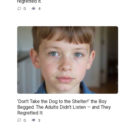
regretted it.
0
4
’Don’t Take the Dog to the Shelter!’ the Boy
Begged. The Adults Didn’t Listen — and They
Regretted It.
0
3