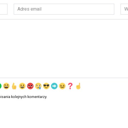
Adres
Wit
email
int
*
isania kolejnych komentarzy.