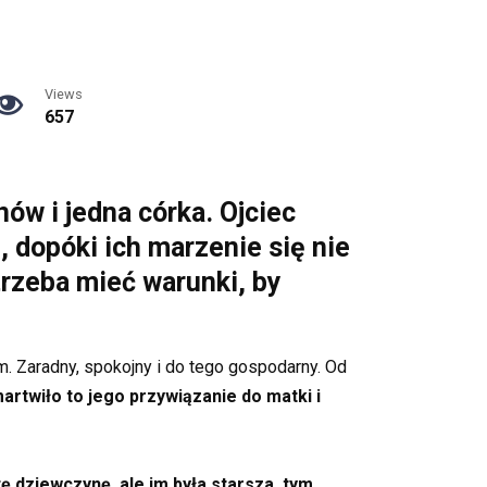
Views
657
nów i jedna córka. Ojciec
, dopóki ich marzenie się nie
trzeba mieć warunki, by
m. Zaradny, spokojny i do tego gospodarny. Od
rtwiło to jego przywiązanie do matki i
tę dziewczynę, ale im była starsza, tym