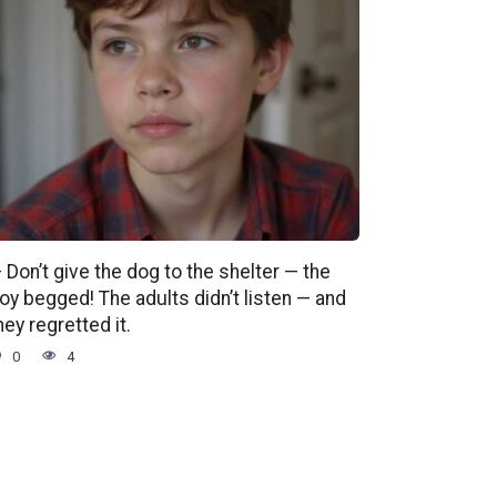
 Don’t give the dog to the shelter — the
oy begged! The adults didn’t listen — and
hey regretted it.
0
4