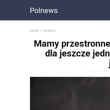
Skip
Polnews
to
content
Home
»
Rodzice
Mamy przestronne 
dla jeszcze jed