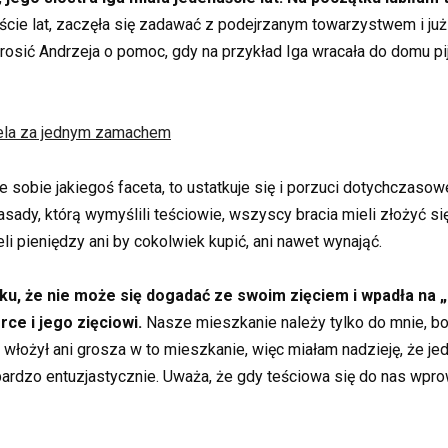
ście lat, zaczęła się zadawać z podejrzanym towarzystwem i już
 prosić Andrzeja o pomoc, gdy na przykład Iga wracała do domu pi
ciela za jednym zamachem
ie sobie jakiegoś faceta, to ustatkuje się i porzuci dotychczaso
ady, którą wymyślili teściowie, wszyscy bracia mieli złożyć się
i pieniędzy ani by cokolwiek kupić, ani nawet wynająć.
ku, że nie może się dogadać ze swoim zięciem i wpadła na 
ce i jego zięciowi.
Nasze mieszkanie należy tylko do mnie, bo
włożył ani grosza w to mieszkanie, więc miałam nadzieję, że jed
bardzo entuzjastycznie. Uważa, że gdy teściowa się do nas wp