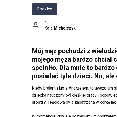
Rodzice
Author
Kaja Michalczyk
Mój mąż pochodzi z wielodzie
mojego męża bardzo chciał cór
spełniło. Dla mnie to bardzo
posiadać tyle dzieci. No, ale
Kiedy brałam ślub z Andrzejem, to uważałam si
dziecka nauczony był ciężkiej pracy i odpowie
siostry.
Teściowa była zapatrzona w córkę jak 
W momencie, gdy się poznaliśmy z Andrzejem