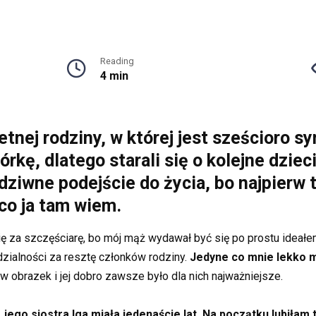
Reading
4 min
tnej rodziny, w której jest sześcioro sy
kę, dlatego starali się o kolejne dzieci
 dziwne podejście do życia, bo najpierw 
 co ja tam wiem.
ę za szczęściarę, bo mój mąż wydawał być się po prostu ideałe
dzialności za resztę członków rodziny.
Jedyne co mnie lekko ma
w obrazek i jej dobro zawsze było dla nich najważniejsze.
,
jego siostra Iga miała jedenaście lat. Na początku lubiłam 