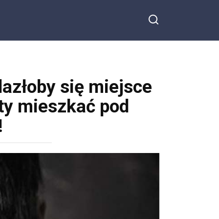
azłoby się miejsce
oty mieszkać pod
!