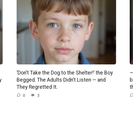
’Don’t Take the Dog to the Shelter!’ the Boy
—
y
Begged. The Adults Didn’t Listen — and
b
They Regretted It.
t
0
3