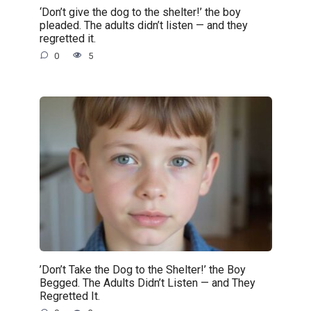
‘Don’t give the dog to the shelter!’ the boy
pleaded. The adults didn’t listen — and they
regretted it.
0
5
’Don’t Take the Dog to the Shelter!’ the Boy
Begged. The Adults Didn’t Listen — and They
Regretted It.