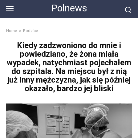
Skip
Polnews
to
content
Home
»
Rodzice
Kiedy zadzwoniono do mnie i
powiedziano, że żona miała
wypadek, natychmiast pojechałem
do szpitala. Na miejscu był z nią
już inny mężczyzna, jak się później
okazało, bardzo jej bliski