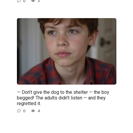
0
3
— Don’t give the dog to the shelter — the boy
begged! The adults didn’t listen — and they
regretted it.
0
4