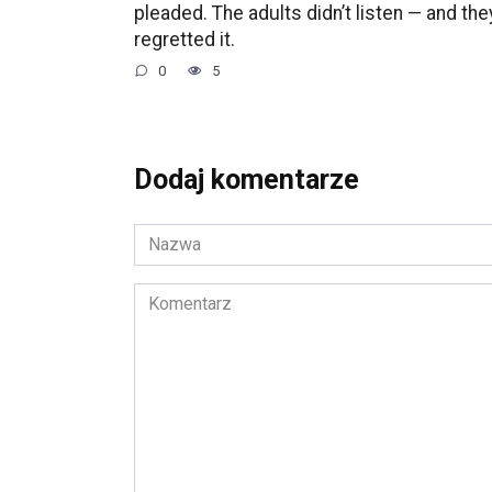
pleaded. The adults didn’t listen — and the
regretted it.
0
5
Dodaj komentarze
Nazwa
*
Komentarz