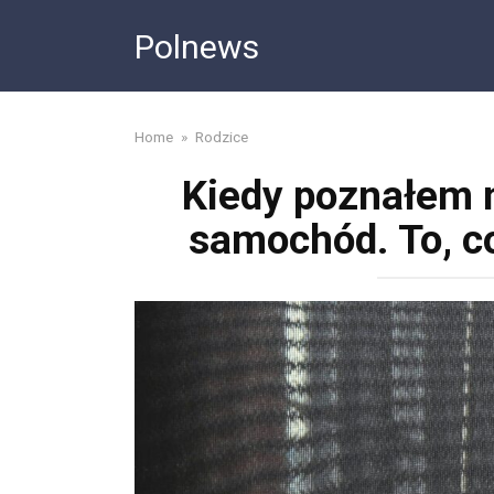
Skip
Polnews
to
content
Home
»
Rodzice
Kiedy poznałem 
samochód. To, co