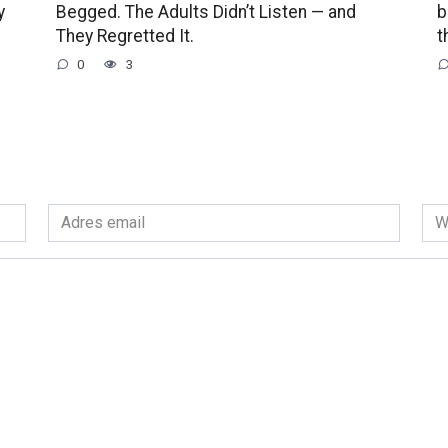
y
Begged. The Adults Didn’t Listen — and
b
They Regretted It.
t
0
3
Adres
Wit
email
int
*