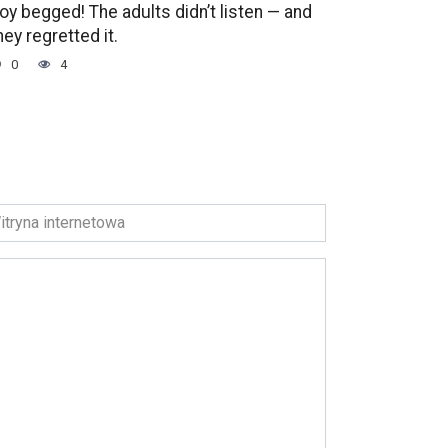
oy begged! The adults didn’t listen — and
hey regretted it.
0
4
ryna
ernetowa