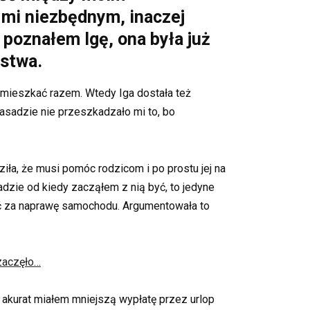
 mi niezbędnym, inaczej
poznałem Igę, ona była już
stwa.
amieszkać razem. Wtedy Iga dostała też
zasadzie nie przeszkadzało mi to, bo
iła, że musi pomóc rodzicom i po prostu jej na
sadzie od kiedy zacząłem z nią być, to jedyne
cić za naprawę samochodu. Argumentowała to
zaczęło…
o akurat miałem mniejszą wypłatę przez urlop