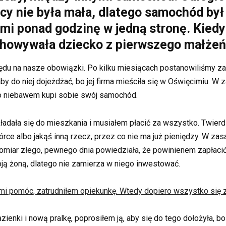
y nie była mała, dlatego samochód był
mi ponad godzinę w jedną stronę. Kiedy 
chowywała dziecko z pierwszego małżeń
ędu na nasze obowiązki. Po kilku miesiącach postanowiliśmy z
y do niej dojeżdżać, bo jej firma mieściła się w Oświęcimiu. W 
 to niebawem kupi sobie swój samochód.
ładała się do mieszkania i musiałem płacić za wszystko. Twierdz
órce albo jakąś inną rzecz, przez co nie ma już pieniędzy. W za
Na domiar złego, pewnego dnia powiedziała, że powinienem zapła
moją żoną, dlatego nie zamierza w niego inwestować.
 mi pomóc, zatrudniłem opiekunkę. Wtedy dopiero wszystko się 
ienki i nową pralkę, poprosiłem ją, aby się do tego dołożyła, b