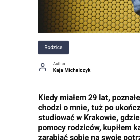
Rodzice
Author
Kaja Michalczyk
Kiedy miałem 29 lat, poznałem
chodzi o mnie, tuż po ukońc
studiować w Krakowie, gdzie 
pomocy rodziców, kupiłem k
zarabiać sobie na swoje po