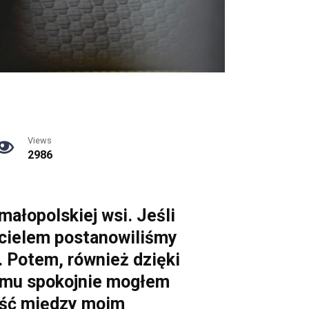
Views
2986
małopolskiej wsi. Jeśli
acielem postanowiliśmy
. Potem, również dzięki
temu spokojnie mogłem
ość między moim