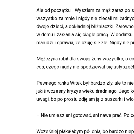
Ale od początku… Wyszłam za mąż zaraz po stu
wszystko za mnie i nigdy nie zlecali mi żadn
dwoje dzieci, a dokładniej bliźniaczki. Zarów
w domu i zasłania się ciągle pracą. W dodatku 
marudzi i sprawia, że czuję się źle. Nigdy ni
Mężczyna robił dla swojej żony wszystko, o co 
coś, czego nigdy nie spodziewał się usłyszeć
Pewnego ranka Witek był bardzo zły, ale to ni
jakiś wczesny kryzys wieku średniego. Jego k
uwagi, bo po prostu zdjęłam ją z suszarki i wło
– Nie umiesz ani gotować, ani nawe prać. Po c
Wcześniej płakałabym pół dnia, bo bardzo nie