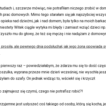
diach i, szczerze mówiąc, nie potrafiłam niczego zrobić w domu
ych prac domowych. Mimo tego starałam się jak najszybciej wszy
no opieka nad dziećmi, jak i nad domem, była tylko na moich bar
niestety Witek ciągle wytyka mi błędy i zamiast wziąć dzieci np.
e przyszło mu do głowy, że też się męczę i nie nadążam z domow
prosiła, ale pewnego dnia podsłuchał, jak jego żona opowiada sw
!
e pierwszy raz – powiedziałabym, że zdarza mu się to dość częs
oszulka, wyprana przeze mnie dzień wcześniej, nie wyschła jesz
żyłam do szafy. On jednak widząc to, wściekł się i krzyczł:
o zajmujesz się czymś, czego nie potrafisz robić?!
przyjemne jest usłyszeć coś takiego od osoby, którą się kocha,