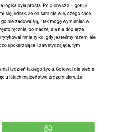
 logika była prosta. Po pierwsze – gotuję
 się jednak, że on sam nie wie, czego chce.
ż go nie zadowalają, i tak mogę wymieniać w
ęsto ręcznie, bo inaczej się nie dopierze.
rytykował mnie tylko, gdy jesteśmy razem, ale
rdzo upokarzające i zawstydzające, tym
ał tydzień takiego życia. Gotował dla siebie
sięciu latach małżeństwa zrozumiałam, że