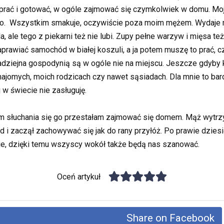
prać i gotować, w ogóle zajmować się czymkolwiek w domu. Moja
ło. Wszystkim smakuje, oczywiście poza moim mężem. Wydaje mi
 ale tego z piekarni też nie lubi. Zupy pełne warzyw i mięsa te
naprawiać samochód w białej koszuli, a ja potem muszę to prać, cz
dziejna gospodynią są w ogóle nie na miejscu. Jeszcze gdyby k
 znajomych, moich rodzicach czy nawet sąsiadach. Dla mnie to ba
j w świecie nie zasługuję.
 słuchania się go przestałam zajmować się domem. Mąż wytrzym
łąd i zaczął zachowywać się jak do rany przyłóż. Po prawie dzie
ie, dzięki temu wszyscy wokół także będą nas szanować.
Oceń artykuł
Share on Facebook