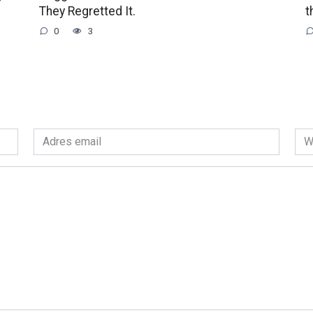
They Regretted It.
t
0
3
Adres
Wit
email
int
*