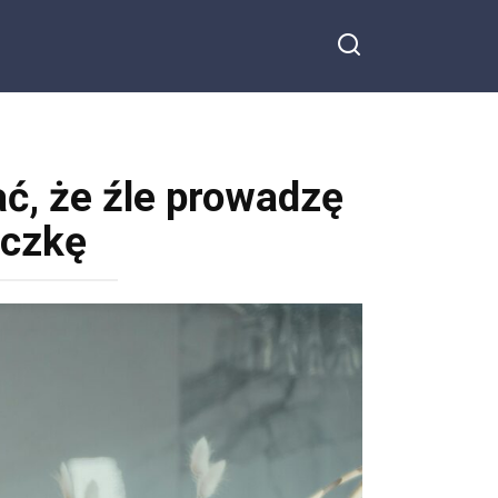
ć, że źle prowadzę
uczkę