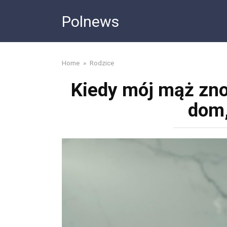
Skip
Polnews
to
content
Home
»
Rodzice
Kiedy mój mąż zno
dom,