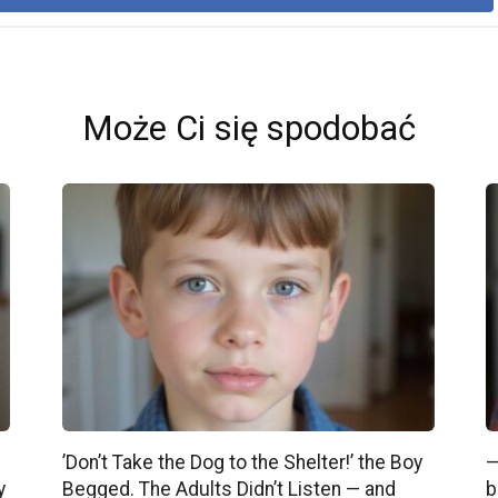
Może Ci się spodobać
’Don’t Take the Dog to the Shelter!’ the Boy
—
y
Begged. The Adults Didn’t Listen — and
b