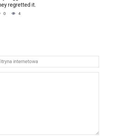
hey regretted it.
0
4
ryna
ernetowa