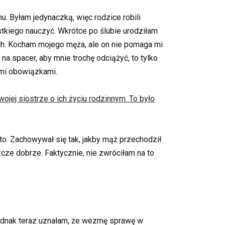
. Byłam jedynaczką, więc rodzice robili
stkiego nauczyć. Wkrótce po ślubie urodziłam
kach. Kocham mojego męża, ale on nie pomaga mi
 na spacer, aby mnie trochę odciążyć, to tylko
ymi obowiązkami.
ojej siostrze o ich życiu rodzinnym. To było
to. Zachowywał się tak, jakby mąż przechodził
cze dobrze. Faktycznie, nie zwróciłam na to
 jednak teraz uznałam, że wezmę sprawę w