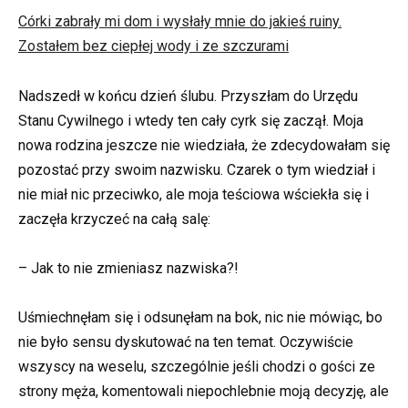
Córki zabrały mi dom i wysłały mnie do jakieś ruiny.
Zostałem bez ciepłej wody i ze szczurami
Nadszedł w końcu dzień ślubu. Przyszłam do Urzędu
Stanu Cywilnego i wtedy ten cały cyrk się zaczął. Moja
nowa rodzina jeszcze nie wiedziała, że zdecydowałam się
pozostać przy swoim nazwisku. Czarek o tym wiedział i
nie miał nic przeciwko, ale moja teściowa wściekła się i
zaczęła krzyczeć na całą salę:
– Jak to nie zmieniasz nazwiska?!
Uśmiechnęłam się i odsunęłam na bok, nic nie mówiąc, bo
nie było sensu dyskutować na ten temat. Oczywiście
wszyscy na weselu, szczególnie jeśli chodzi o gości ze
strony męża, komentowali niepochlebnie moją decyzję, ale