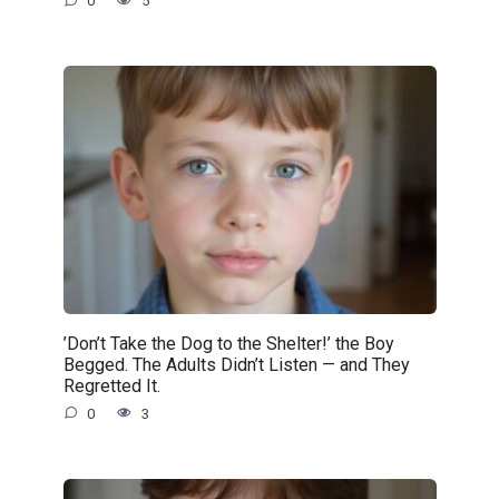
0
5
’Don’t Take the Dog to the Shelter!’ the Boy
Begged. The Adults Didn’t Listen — and They
Regretted It.
0
3