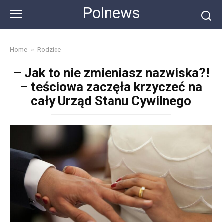
Skip
Polnews
to
content
Home
»
Rodzice
– Jak to nie zmieniasz nazwiska?!
– teściowa zaczęła krzyczeć na
cały Urząd Stanu Cywilnego