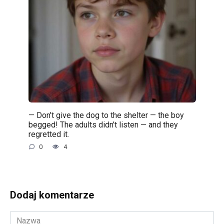
— Don’t give the dog to the shelter — the boy
begged! The adults didn’t listen — and they
regretted it.
0
4
Dodaj komentarze
Nazwa