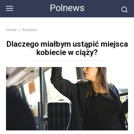
Skip
Polnews
to
content
Home
»
Rodzice
Dlaczego miałbym ustąpić miejsca
kobiecie w ciąży?