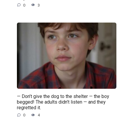
0
3
— Don’t give the dog to the shelter — the boy
begged! The adults didn’t listen — and they
regretted it.
0
4