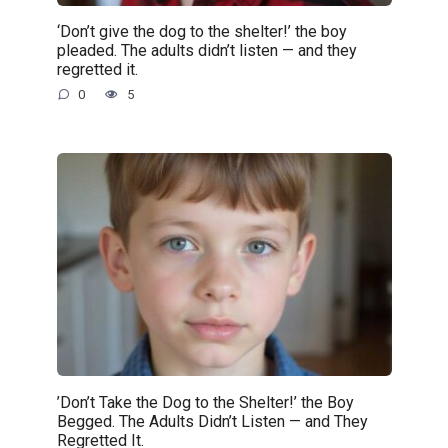
‘Don’t give the dog to the shelter!’ the boy
pleaded. The adults didn’t listen — and they
regretted it.
0
5
’Don’t Take the Dog to the Shelter!’ the Boy
Begged. The Adults Didn’t Listen — and They
Regretted It.