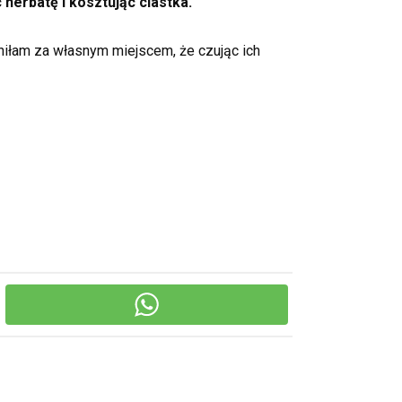
 herbatę i kosztując ciastka.
kniłam za własnym miejscem, że czując ich