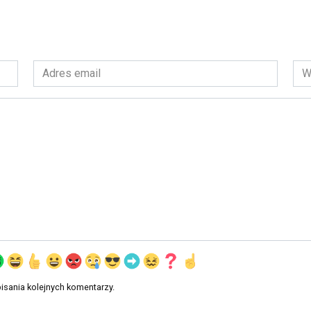
Adres
Wit
email
int
*
isania kolejnych komentarzy.