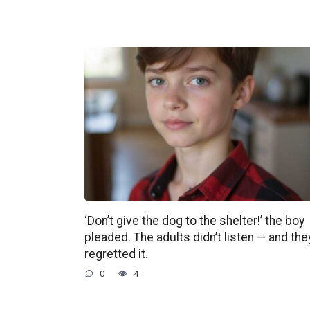
‘Don’t give the dog to the shelter!’ the boy
pleaded. The adults didn’t listen — and the
regretted it.
0
4