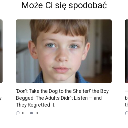
Może Ci się spodobać
’Don’t Take the Dog to the Shelter!’ the Boy
—
y
Begged. The Adults Didn’t Listen — and
b
They Regretted It.
t
0
3