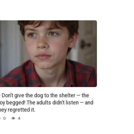
 Don’t give the dog to the shelter — the
oy begged! The adults didn’t listen — and
hey regretted it.
0
4