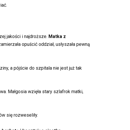
iać.
ej jakości i najdroższe.
Matka z
amierzała opuścić oddział, usłyszała pewną
y, a pójście do szpitala nie jest już tak
wa. Małgosia wzięła stary szlafrok matki,
ów się rozweseliły.