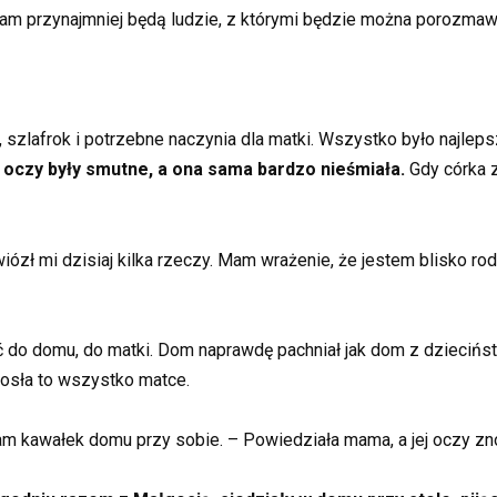
 tam przynajmniej będą ludzie, z którymi będzie można porozmaw
 szlafrok i potrzebne naczynia dla matki. Wszystko było najlepsz
ej oczy były smutne, a ona sama bardzo nieśmiała.
Gdy córka z
zł mi dzisiaj kilka rzeczy. Mam wrażenie, że jestem blisko rodzin
ić do domu, do matki. Dom naprawdę pachniał jak dom z dziecińst
iosła to wszystko matce.
mam kawałek domu przy sobie. – Powiedziała mama, a jej oczy zn