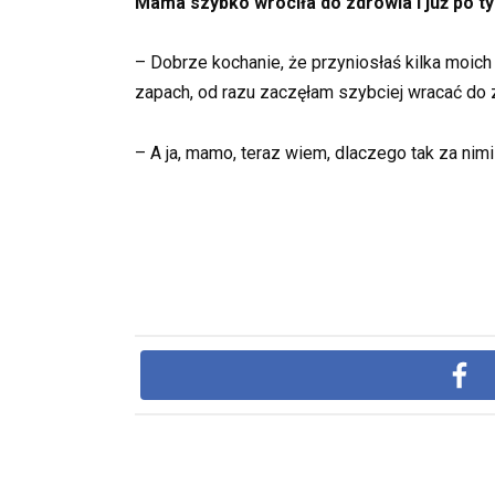
Mama szybko wróciła do zdrowia i już po ty
– Dobrze kochanie, że przyniosłaś kilka moich
zapach, od razu zaczęłam szybciej wracać do
– A ja, mamo, teraz wiem, dlaczego tak za nimi 