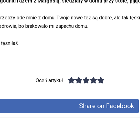
godniu razem z Małgosią, siedziały w domu przy stole, pijąc
 rzeczy ode mnie z domu. Twoje nowe też są dobre, ale tak tęs
 zdrowia, bo brakowało mi zapachu domu.
tęsniłaś.
Oceń artykuł
Share on Facebook