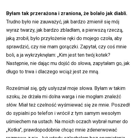
Byłam tak przerażona i zraniona, że bolało jak diabli.
Trudno było nie zauważyć, jak bardzo zmienił się mój
wyraz twarzy, jak bardzo zbladłam, a pierwszą rzeczą,
jaką zrobił, było przyłożenie ręki do mojego czoła, aby
sprawdzić, czy nie mam gorączki. Zapytał, czy coś mnie
boli, a ja wykrzyknęłam: „Kim jest ten twój kotek?
Następnie, nie dając mu dojść do słowa, zapytałam go, jak
długo to trwa i dlaczego wciąż jest ze mną.
Roześmiał się, gdy usłyszał moje słowa. Byłam w takim
szoku, że drżała mi dolna warga i nie mogłam znaleźć
słów. Miał też czelność wyśmiewać się ze mnie. Poszedł
do sypialni po telefon i wrócił z tym samym wesołym
uśmiechem na ustach. Na moich oczach wybrał numer do
„Kotka”, prawdopodobnie chcąc mnie zdenerwować