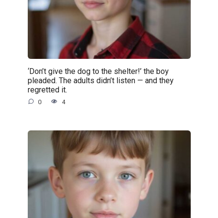
‘Don’t give the dog to the shelter!’ the boy
pleaded. The adults didn’t listen — and they
regretted it.
0
4