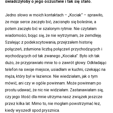
świadczyłoby o jego oszustwie i tak się stało.
Jedno słowo w moich kontaktach – „Kociak” – sprawiło,
że moje serce zaczęło bić, zacisnęło się boleśnie, a
potem zaczęło bić w szalonym rytmie. Nie czytałam
wiadomości, bojąc się, że nie wytrzymam, że zemdleję.
Szalejąc z podekscytowania, przejrzałem historię
połączeń, zdumiona liczbą połączeń przychodzących i
wychodzących od tak zwanego „Kociaka”. Było ich tak
dużo, że przyprawiało mnie to o zawrót głowy. Odkładając
telefon na swoje miejsce, usiadłam w kuchni, czekając na
męża, który był w łazience. Nie wiedziałam, jak o tym
mówić, ani czy w ogóle powinnam. Może powinnam po
prostu udawać, że nic nie widziałam. Zastanawiałam się,
czy jego litość dla mnie utrzyma nasz związek jeszcze
przez kilka lat. Mimo to, nie mogłam powstrzymać łez,
kiedy wyszedł spod prysznica.