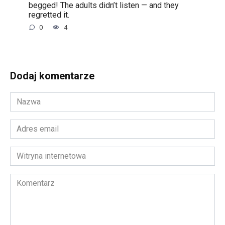
begged! The adults didn’t listen — and they
regretted it.
0
4
Dodaj komentarze
Nazwa
*
Adres
email
*
Witryna
internetowa
Komentarz