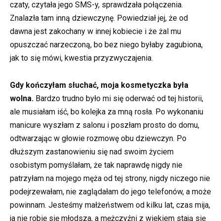
czaty, czytała jego SMS-y, sprawdzała połączenia.
Znalazła tam inną dziewczynę. Powiedział jej, że od
dawna jest zakochany w innej kobiecie i że żal mu
opuszczać narzeczoną, bo bez niego byłaby zagubiona,
jak to się mówi, kwestia przyzwyczajenia.
Gdy kończyłam słuchać, moja kosmetyczka była
wolna.
Bardzo trudno było mi się oderwać od tej historii,
ale musiałam iść, bo kolejka za mną rosła. Po wykonaniu
manicure wyszłam z salonu i poszłam prosto do domu,
odtwarzając w głowie rozmowę obu dziewczyn. Po
dłuższym zastanowieniu się nad swoim życiem
osobistym pomyślałam, że tak naprawdę nigdy nie
patrzyłam na mojego męża od tej strony, nigdy niczego nie
podejrzewałam, nie zaglądałam do jego telefonów, a może
powinnam. Jesteśmy małżeństwem od kilku lat, czas mija,
ja nie robię się młodsza, a mężczyźni z wiekiem stają się