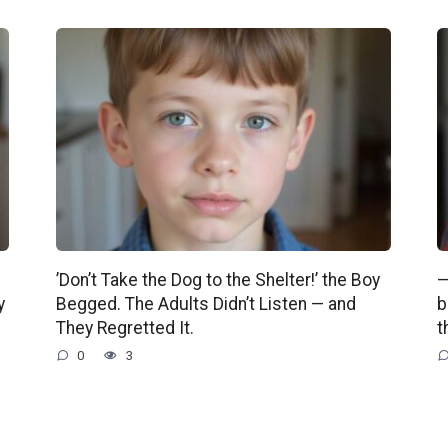
’Don’t Take the Dog to the Shelter!’ the Boy
—
y
Begged. The Adults Didn’t Listen — and
b
They Regretted It.
t
0
3