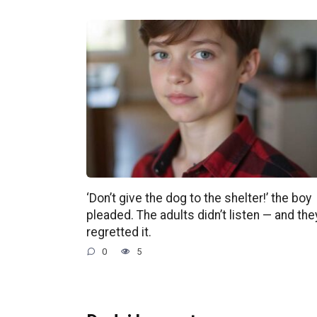
‘Don’t give the dog to the shelter!’ the boy
pleaded. The adults didn’t listen — and the
regretted it.
0
5