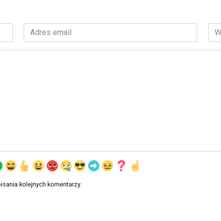
Adres
Wit
email
int
*
isania kolejnych komentarzy.