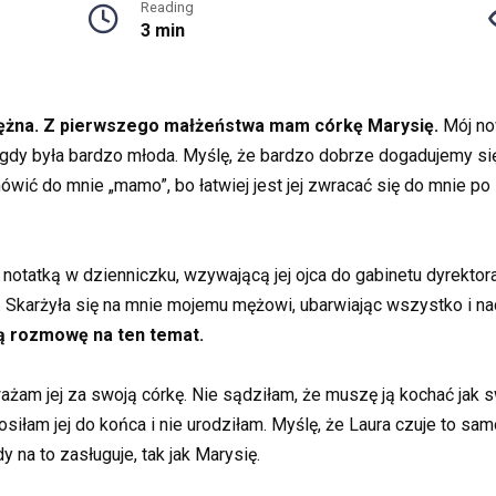
Reading
3 min
amężna. Z pierwszego małżeństwa mam córkę Marysię.
Mój no
dy była bardzo młoda. Myślę, że bardzo dobrze dogadujemy się 
wić do mnie „mamo”, bo łatwiej jest jej zwracać się do mnie po 
z notatką w dzienniczku, wzywającą jej ojca do gabinetu dyrekt
no. Skarżyła się na mnie mojemu mężowi, ubarwiając wszystko i
ą rozmowę na ten temat.
ważam jej za swoją córkę. Nie sądziłam, że muszę ją kochać jak
nosiłam jej do końca i nie urodziłam. Myślę, że Laura czuje to s
y na to zasługuje, tak jak Marysię.