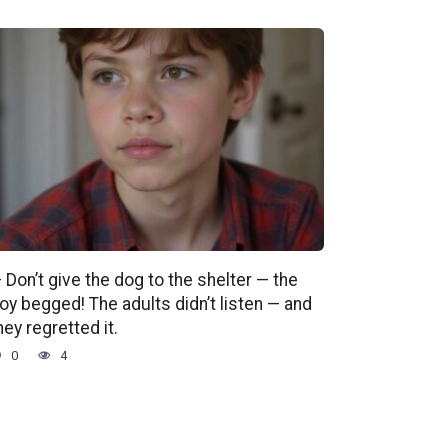
 Don’t give the dog to the shelter — the
oy begged! The adults didn’t listen — and
hey regretted it.
0
4