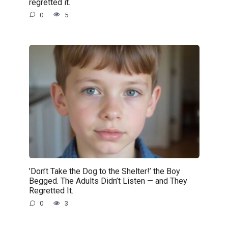
regretted it.
0
5
’Don’t Take the Dog to the Shelter!’ the Boy
Begged. The Adults Didn’t Listen — and They
Regretted It.
0
3