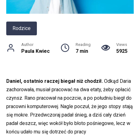
Rodzice
Author
Reading
Views
Paula Kwiec
7 min
5925
Daniel, ostatnio raczej biegał niż chodził.
Odkąd Daria
zachorowała, musiał pracować na dwa etaty, żeby opłacić
czynsz. Rano pracował na poczcie, a po południu biegł do
pracowni komputerowej. Nagle poczuł, że jego stopy stają
się mokre. Przedwczoraj padał śnieg, a dziś cały dzień
padał deszcz, więc wokół było błoto pośniegowe, lecz w
końcu udało mu się dotrzeć do pracy