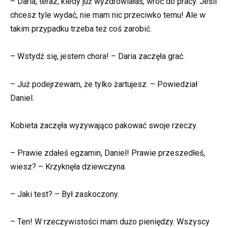
– Daria, teraz, kiedy już wyzdrowiałaś, wróć do pracy. Jeśli
chcesz tyle wydać, nie mam nic przeciwko temu! Ale w
takim przypadku trzeba też coś zarobić.
– Wstydź się, jestem chora! – Daria zaczęła grać.
– Już podejrzewam, że tylko żartujesz. – Powiedział
Daniel.
Kobieta zaczęła wyzywająco pakować swoje rzeczy.
– Prawie zdałeś egzamin, Daniel! Prawie przeszedłeś,
wiesz? – Krzyknęła dziewczyna.
– Jaki test? – Był zaskoczony.
– Ten! W rzeczywistości mam dużo pieniędzy. Wszyscy