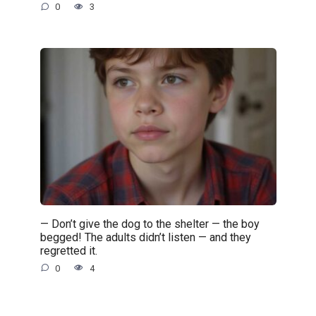
0
3
— Don’t give the dog to the shelter — the boy
begged! The adults didn’t listen — and they
regretted it.
0
4