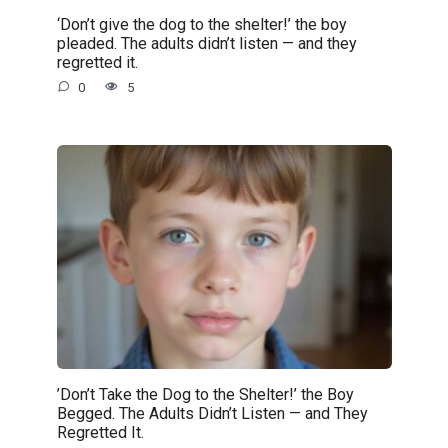
‘Don’t give the dog to the shelter!’ the boy
pleaded. The adults didn’t listen — and they
regretted it.
0
5
’Don’t Take the Dog to the Shelter!’ the Boy
Begged. The Adults Didn’t Listen — and They
Regretted It.