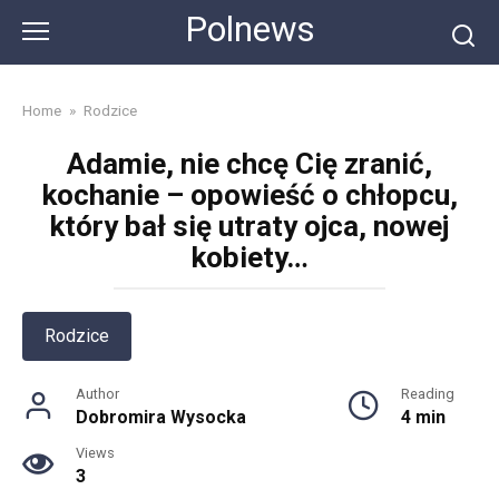
Skip
Polnews
to
content
Home
»
Rodzice
Adamie, nie chcę Cię zranić,
kochanie – opowieść o chłopcu,
który bał się utraty ojca, nowej
kobiety…
Rodzice
Author
Reading
Dobromira Wysocka
4 min
Views
3